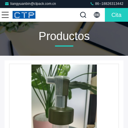
liangyuanbin@ctpack.com.cn
86--18826313442
Cita
Productos