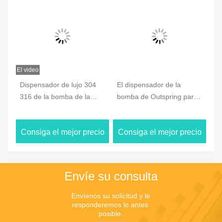
El video
 de
Dispensador de lujo 304
El dispensador de la
Us
316 de la bomba de la
bomba de Outspring para
ch
loción del plástico del
la loción gruesa, la bomba
m 
lavado a mano dentro de
cosmética 1.5cc de la
la
io
Consiga el mejor precio
Consiga el mejor precio
C
base
loción hizo salir
Envíe su consulta
Envíenos su solicitud y le 
responderemos lo antes 
posible.