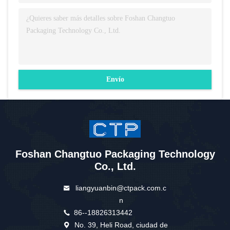
Envío
Foshan Changtuo Packaging Technology
Co., Ltd.
liangyuanbin@ctpack.com.c
n
86--18826313442
No. 39, Heli Road, ciudad de