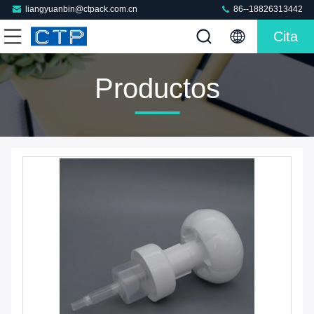
liangyuanbin@ctpack.com.cn
86--18826313442
Cita
Productos