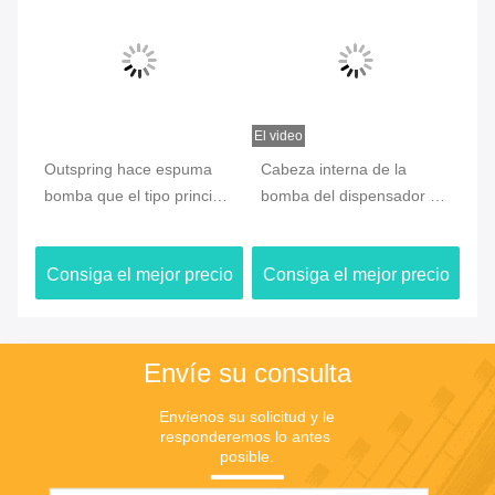
El video
Outspring hace espuma
Cabeza interna de la
El
bomba que el tipo principal
bomba del dispensador del
lo
0.8CC del dispensador
jabón de la primavera,
re
a
hizo salir la limpieza facial
bomba reciclada para el
am
io
Consiga el mejor precio
Consiga el mejor precio
C
desinfectante de la mano
hi
Envíe su consulta
Envíenos su solicitud y le 
responderemos lo antes 
posible.