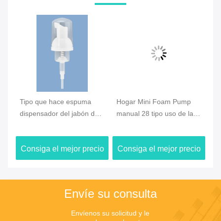
Tipo que hace espuma
Hogar Mini Foam Pump
Pe
dispensador del jabón de
manual 28 tipo uso de la
ma
la prensa de la mano,
cerradura de 410 clips de
bo
30/410 bomba lisa 410 del
Skincare
pl
io
Consiga el mejor precio
Consiga el mejor precio
C
efecto 28
Envíe su consulta
Envíenos su solicitud y le 