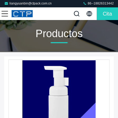
liangyuanbin@ctpack.com.cn
86--18826313442
Cita
Productos